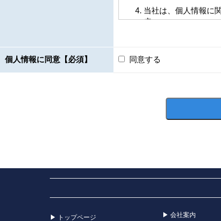
当社は、個人情報に
す。
問い合わせ先
〒５５４－００５１
個人情報に同意【必須】
同意する
大阪市此花区酉島５丁目
株式会社大阪鉛錫精錬所
総務グループ
電話０６－６４６７－６
会社案内
トップページ